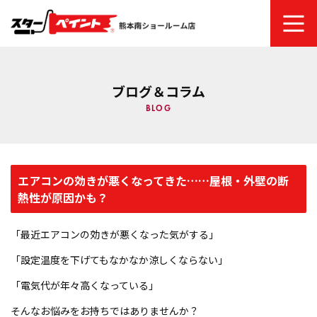
ホーム
ブログ＆コラム
スターペイントについて
BLOG
ご依頼の流れ
塗り替え時期のチェック項目・劣化症状
エアコンの効きが悪くなってきた……屋根・外壁の断
熱性が原因かも？
商品メニュー
「最近エアコンの効きが悪くなった気がする」
建物診断システム
「設定温度を下げてもなかなか涼しくならない」
「電気代が年々高くなっている」
塗装ファッションギャラリー
そんなお悩みをお持ちではありませんか？