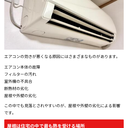
カラーシミュレーション
よくあるご質問
スタッフ紹介
エアコンの効きが悪くなる原因にはさまざまなものがあります。
会社概要
エアコン本体の故障
フィルターの汚れ
プライバシーポリシー
室外機の不具合
断熱材の劣化
お問い合わせ・ご来店予約・見積依頼
屋根や外壁の劣化
施工事例
この中でも見落とされやすいのが、屋根や外壁の劣化による影響
です。
お知らせ
屋根は住宅の中で最も熱を受ける場所