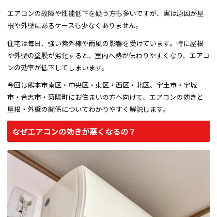
熊本県熊本市でアパート塗装なら｜スターペイント熊本南シ
エアコンの故障や性能低下を疑う方も多いですが、実は原因が屋
ョールーム店
根や外壁にあるケースも少なくありません。
住宅は毎日、強い紫外線や雨風の影響を受けています。特に屋根
熊本県熊本市で工場・倉庫・店舗塗装なら｜スターペイント
熊本南ショールーム店
や外壁の塗膜が劣化すると、室内へ熱が伝わりやすくなり、エアコ
ンの効率が低下してしまいます。
熊本県熊本市で防水工事なら｜スターペイント熊本南ショー
今回は熊本市南区・中央区・東区・西区・北区、宇土市・宇城
ルーム店
市・合志市・菊陽町にお住まいの方へ向けて、エアコンの効きと
屋根・外壁の関係についてわかりやすく解説します。
熊本県熊本市で屋根工事なら｜スターペイント熊本南ショー
ルーム店
なぜエアコンの効きが悪くなるの？
熊本県熊本市で雨漏り修理なら｜スターペイント熊本南ショ
ールーム店
アフターサービス・品質管理
ショールームのご紹介