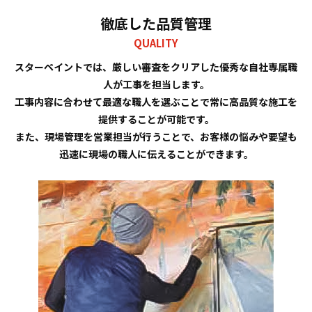
熊本県熊本市でアパート塗装なら｜スターペイント熊本南シ
徹底した品質管理
ョールーム店
QUALITY
熊本県熊本市で工場・倉庫・店舗塗装なら｜スターペイント
スターペイントでは、厳しい審査をクリアした優秀な自社専属職
熊本南ショールーム店
人が工事を担当します。
工事内容に合わせて最適な職人を選ぶことで常に高品質な施工を
熊本県熊本市で防水工事なら｜スターペイント熊本南ショー
提供することが可能です。
ルーム店
また、現場管理を営業担当が行うことで、お客様の悩みや要望も
迅速に現場の職人に伝えることができます。
熊本県熊本市で屋根工事なら｜スターペイント熊本南ショー
ルーム店
熊本県熊本市で雨漏り修理なら｜スターペイント熊本南ショ
ールーム店
アフターサービス・品質管理
ショールームのご紹介