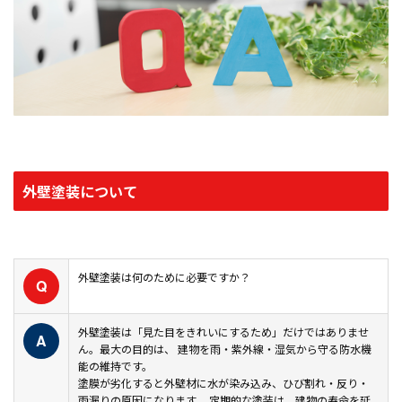
熊本県熊本市でアパート塗装なら｜スターペイント熊本南シ
ョールーム店
熊本県熊本市で工場・倉庫・店舗塗装なら｜スターペイント
熊本南ショールーム店
熊本県熊本市で防水工事なら｜スターペイント熊本南ショー
ルーム店
外壁塗装について
熊本県熊本市で屋根工事なら｜スターペイント熊本南ショー
ルーム店
外壁塗装は何のために必要ですか？
熊本県熊本市で雨漏り修理なら｜スターペイント熊本南ショ
Q
ールーム店
外壁塗装は「見た目をきれいにするため」だけではありませ
A
アフターサービス・品質管理
ん。最大の目的は、 建物を雨・紫外線・湿気から守る防水機
能の維持です。
塗膜が劣化すると外壁材に水が染み込み、ひび割れ・反り・
ショールームのご紹介
雨漏りの原因になります。 定期的な塗装は、建物の寿命を延