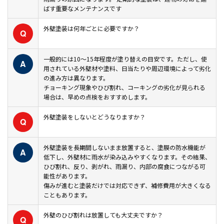
ばす重要なメンテナンスです
カラーシミュレーション
外壁塗装は何年ごとに必要ですか？
Q
よくあるご質問
一般的には10〜15年程度が塗り替えの目安です。ただし、使
A
用されている外壁材や塗料、日当たりや周辺環境によって劣化
スタッフ紹介
の進み方は異なります。
チョーキング現象やひび割れ、コーキングの劣化が見られる
場合は、早めの点検をおすすめします。
会社概要
外壁塗装をしないとどうなりますか？
Q
プライバシーポリシー
外壁塗装を長期間しないまま放置すると、塗膜の防水機能が
A
お問い合わせ・ご来店予約・見積依頼
低下し、外壁材に雨水が染み込みやすくなります。その結果、
ひび割れ、反り、剥がれ、雨漏り、内部の腐食につながる可
能性があります。
施工事例
傷みが進むと塗装だけでは対応できず、補修費用が大きくなる
こともあります。
お知らせ
外壁のひび割れは放置しても大丈夫ですか？
Q