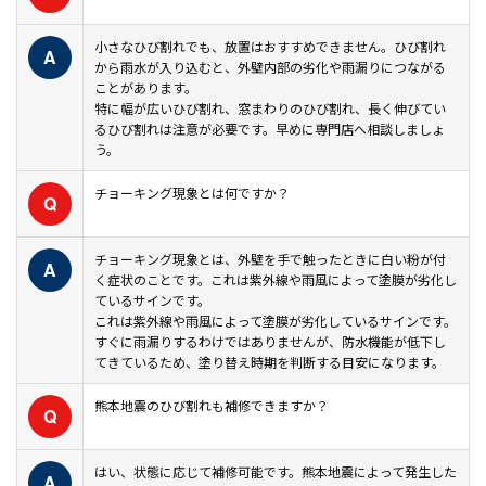
ブログ＆コラム
小さなひび割れでも、放置はおすすめできません。ひび割れ
A
から雨水が入り込むと、外壁内部の劣化や雨漏りにつながる
ことがあります。
特に幅が広いひび割れ、窓まわりのひび割れ、長く伸びてい
るひび割れは注意が必要です。早めに専門店へ相談しましょ
う。
チョーキング現象とは何ですか？
Q
チョーキング現象とは、外壁を手で触ったときに白い粉が付
A
く症状のことです。これは紫外線や雨風によって塗膜が劣化し
ているサインです。
これは紫外線や雨風によって塗膜が劣化しているサインです。
すぐに雨漏りするわけではありませんが、防水機能が低下し
てきているため、塗り替え時期を判断する目安になります。
熊本地震のひび割れも補修できますか？
Q
はい、状態に応じて補修可能です。熊本地震によって発生した
A