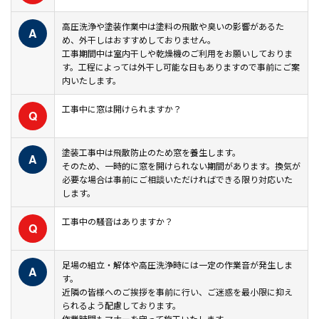
高圧洗浄や塗装作業中は塗料の飛散や臭いの影響があるた
A
め、外干しはおすすめしておりません。
工事期間中は室内干しや乾燥機のご利用をお願いしておりま
す。工程によっては外干し可能な日もありますので事前にご案
内いたします。
工事中に窓は開けられますか？
Q
塗装工事中は飛散防止のため窓を養生します。
A
そのため、一時的に窓を開けられない期間があります。換気が
必要な場合は事前にご相談いただければできる限り対応いた
します。
工事中の騒音はありますか？
Q
足場の組立・解体や高圧洗浄時には一定の作業音が発生しま
A
す。
近隣の皆様へのご挨拶を事前に行い、ご迷惑を最小限に抑え
られるよう配慮しております。
作業時間もマナーを守って施工いたします。