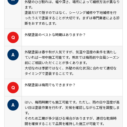
外壁のひび割れは、幅や深さ、場所によって補修方法が異なり
ます。
塗装だけで隠すのではなく、シーリング補修や下地補修を行
ったうえで塗装することが大切です。まずは専門業者による診
断をおすすめします。
外壁塗装のベストな時期はありますか？
Q
外壁塗装は春や秋が人気ですが、気温や湿度の条件を満たし
A
ていれば一年中施工可能です。熊本では梅雨前や台風シーズン
前にご相談いただくことが多くあります。
大切なのは季節ではなく、外壁の劣化状況に合わせて適切な
タイミングで塗装することです。
外壁塗装は梅雨でもできますか？
Q
はい、梅雨時期でも施工可能です。ただし、雨の日や湿度が高
A
い日は塗装作業を行わず、天候を確認しながら工程を調整しま
す。
そのため工期が多少延びる場合がありますが、適切な乾燥時
間を確保することで品質を維持した施工が可能です。