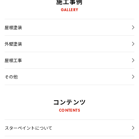
施工事例
GALLERY
カラーシミュレーション
屋根塗装
よくあるご質問
外壁塗装
スタッフ紹介
屋根工事
会社概要
その他
プライバシーポリシー
お問い合わせ・ご来店予約・見積依頼
コンテンツ
CONTENTS
施工事例
スターペイントについて
お知らせ