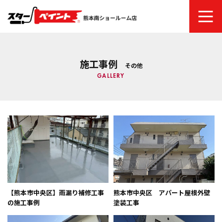
ホーム
施工事例
その他
スターペイントについて
GALLERY
ご依頼の流れ
塗り替え時期のチェック項目・劣化症状
商品メニュー
建物診断システム
【熊本市中央区】雨漏り補修工事
熊本市中央区 アパート屋根外壁
の施工事例
塗装工事
塗装ファッションギャラリー