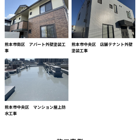
熊本県熊本市でアパート塗装なら｜スターペイント熊本南シ
ョールーム店
熊本県熊本市で工場・倉庫・店舗塗装なら｜スターペイント
熊本南ショールーム店
熊本市南区 アパート外壁塗装工
熊本市中央区 店舗テナント外壁
事
塗装工事
熊本県熊本市で防水工事なら｜スターペイント熊本南ショー
ルーム店
熊本県熊本市で屋根工事なら｜スターペイント熊本南ショー
ルーム店
熊本県熊本市で雨漏り修理なら｜スターペイント熊本南ショ
ールーム店
熊本市中央区 マンション屋上防
水工事
アフターサービス・品質管理
ショールームのご紹介